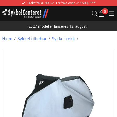
Frakt fra kr. 99,-
Fri frakt over kr. 1500,- ***
0
2027-modeller lanseres 12. august!
Hjem
/
Sykkel tilbehør
/
Sykkeltrekk
/