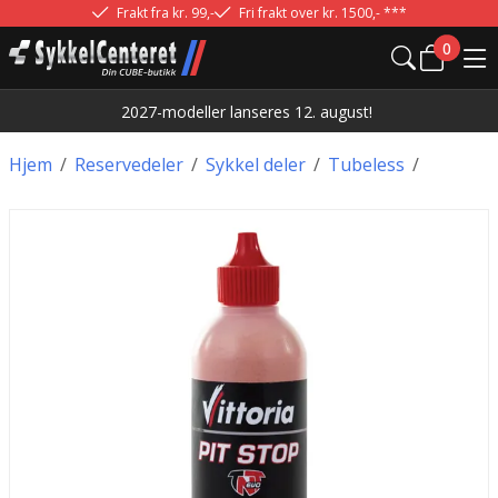
Frakt fra kr. 99,-
Fri frakt over kr. 1500,- ***
0
2027-modeller lanseres 12. august!
Hjem
/
Reservedeler
/
Sykkel deler
/
Tubeless
/