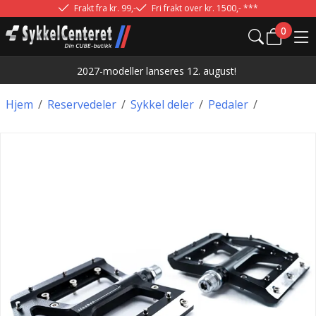
Frakt fra kr. 99,-
Fri frakt over kr. 1500,- ***
0
2027-modeller lanseres 12. august!
Hjem
/
Reservedeler
/
Sykkel deler
/
Pedaler
/