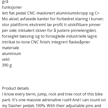
grå
funksjoner
lett flat pedal; CNC-maskinert aluminiumskropp og Cr-
Mo aksel; avfasede kanter for forbedret klaring i kurver;
stor plattform; ekstremt lav profil; ti utskiftbare pinner
per side; inkludert skiver for å justere pinnelengden;
forseglet bøssing og to forseglede industrielle lagre;
intrikat to-tone CNC finish; integrert flaskeåpner
materiale
aluminium
vekt
390 g
Product details
I know every berm, jump, rock and tree root of this bike
park. It's one massive adrenaline rush! And I can count on
my Slasher pedals 100%. With their adjustable pins and