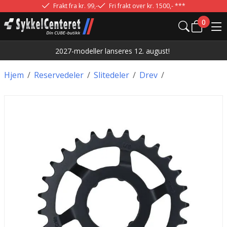
Frakt fra kr. 99,-
Fri frakt over kr. 1500,- ***
0
2027-modeller lanseres 12. august!
Hjem
/
Reservedeler
/
Slitedeler
/
Drev
/