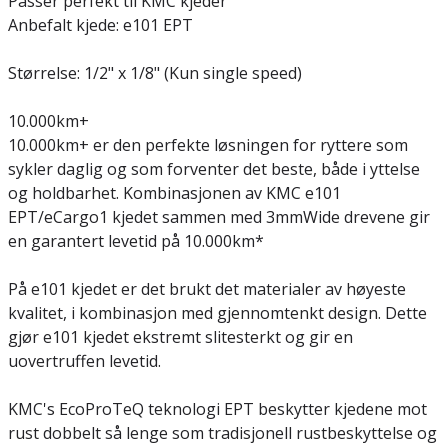
Passer perfekt til KMC kjeder
Anbefalt kjede: e101 EPT
Størrelse: 1/2" x 1/8" (Kun single speed)
10.000km+
10.000km+ er den perfekte løsningen for ryttere som
sykler daglig og som forventer det beste, både i yttelse
og holdbarhet. Kombinasjonen av KMC e101
EPT/eCargo1 kjedet sammen med 3mmWide drevene gir
en garantert levetid på 10.000km*
På e101 kjedet er det brukt det materialer av høyeste
kvalitet, i kombinasjon med gjennomtenkt design. Dette
gjør e101 kjedet ekstremt slitesterkt og gir en
uovertruffen levetid.
KMC's EcoProTeQ teknologi EPT beskytter kjedene mot
rust dobbelt så lenge som tradisjonell rustbeskyttelse og