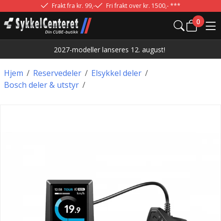
Frakt fra kr. 99,-
Fri frakt over kr. 1500,- ***
0
2027-modeller lanseres 12. august!
Hjem
/
Reservedeler
/
Elsykkel deler
/
Bosch deler & utstyr
/