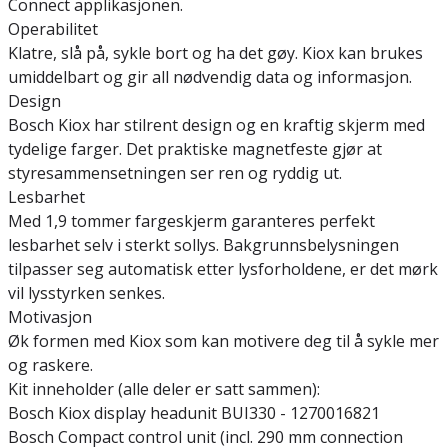
Connect applikasjonen.
Operabilitet
Klatre, slå på, sykle bort og ha det gøy. Kiox kan brukes
umiddelbart og gir all nødvendig data og informasjon.
Design
Bosch Kiox har stilrent design og en kraftig skjerm med
tydelige farger. Det praktiske magnetfeste gjør at
styresammensetningen ser ren og ryddig ut.
Lesbarhet
Med 1,9 tommer fargeskjerm garanteres perfekt
lesbarhet selv i sterkt sollys. Bakgrunnsbelysningen
tilpasser seg automatisk etter lysforholdene, er det mørk
vil lysstyrken senkes.
Motivasjon
Øk formen med Kiox som kan motivere deg til å sykle mer
og raskere.
Kit inneholder (alle deler er satt sammen):
Bosch Kiox display headunit BUI330 - 1270016821
Bosch Compact control unit (incl. 290 mm connection