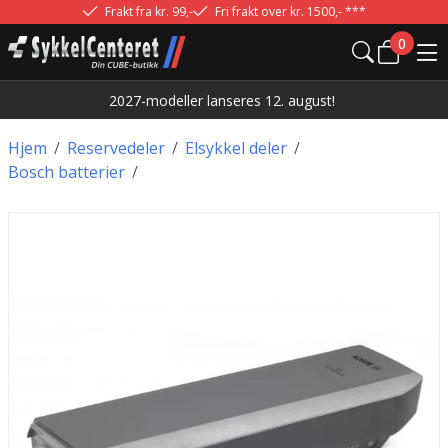
Frakt fra kr. 99,-
Fri frakt over kr. 1500,- ***
0
2027-modeller lanseres 12. august!
Hjem
/
Reservedeler
/
Elsykkel deler
/
Bosch batterier
/