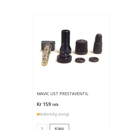
MAVIC UST PRESTAVENTIL
Pris
Kr 159
/stk
Midlertidig utsolgt
Kjøp