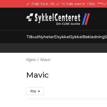
Frakt fra kr. 99,-
Fri frakt over kr. 1500,- ***
Tilbud
Nyheter
Elsykkel
Sykkel
Bekledning
S
Hjem
/
Mavic
Mavic
Pris