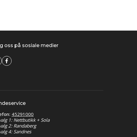
g oss på sosiale medier
ndeservice
efon:
45291000
valg 1: Nettbutikk + Sola
valg 2: Randaberg
valg 4: Sandnes