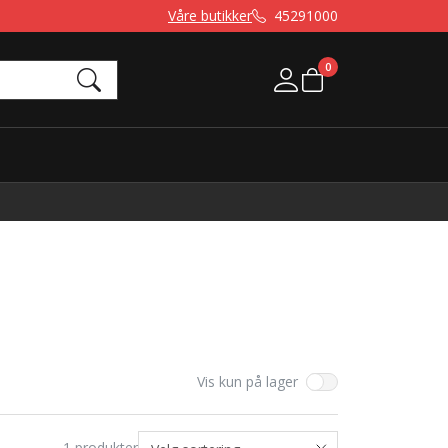
Våre butikker
45291000
0
Mine sider
Vis kun på lager
1
produkter