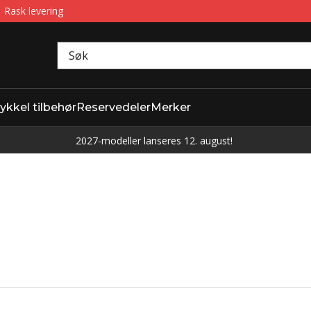
Rask levering
ykkel tilbehør
Reservedeler
Merker
2027-modeller lanseres 12. august!