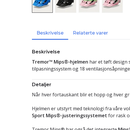
Beskrivelse
Relaterte varer
Beskrivelse
Tremor™ Mips®-hjelmen
har et tøft design
tilpasningssystem og 18 ventilasjonsåpninger 
Detaljer
Når hver fortauskant blir et hopp og hver grus
Hjelmen er utstyrt med teknologi fra våre 
Sport Mips®-justeringssystemet
for rask o
Tremor Mips® har også det integrerte
Mips