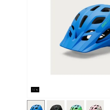
1
/
4