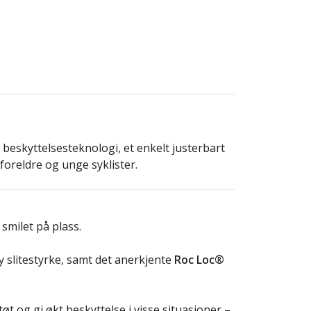
beskyttelsesteknologi, et enkelt justerbart
foreldre og unge syklister.
 smilet på plass.
y slitestyrke, samt det anerkjente
Roc Loc®
øt og gi økt beskyttelse i visse situasjoner –