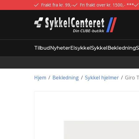
Frakt fra kr. 99,-
Fri frakt over kr. 1500,- ***
Tilbud
Nyheter
Elsykkel
Sykkel
Bekledning
S
Hjem
/
Bekledning
/
Sykkel hjelmer
/
Giro 