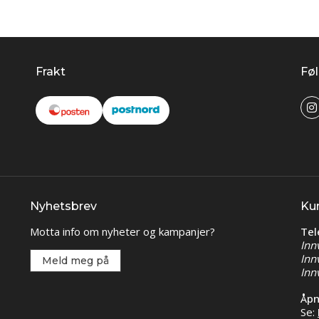
Frakt
Føl
Nyhetsbrev
Ku
Motta info om nyheter og kampanjer?
Tel
Inn
Inn
Meld meg på
Inn
Åpn
Se: