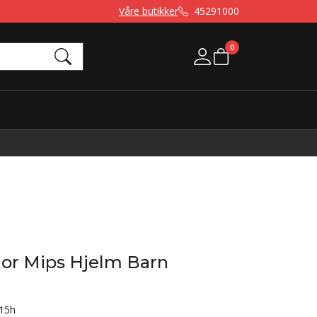
Våre butikker
45291000
0
Mine sider
or Mips Hjelm Barn
15h