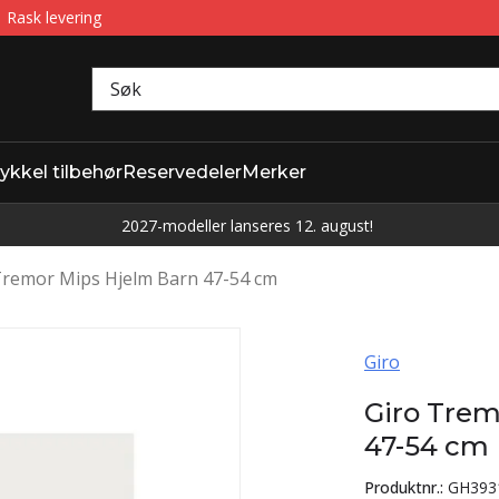
Rask levering
ykkel tilbehør
Reservedeler
Merker
2027-modeller lanseres 12. august!
Tremor Mips Hjelm Barn 47-54 cm
Giro
Giro Trem
47-54 cm
Produktnr.:
GH393