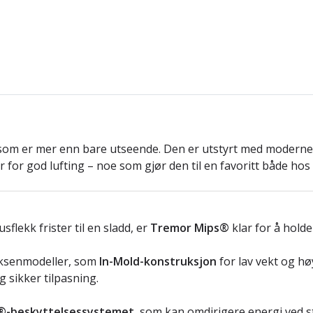
 som er mer enn bare utseende. Den er utstyrt med moderne 
for god lufting – noe som gjør den til en favoritt både hos 
flekk frister til en sladd, er
Tremor Mips®
klar for å holde
voksenmodeller, som
In-Mold-konstruksjon
for lav vekt og hø
g sikker tilpasning.
®-beskyttelsessystemet
, som kan omdirigere energi ved st