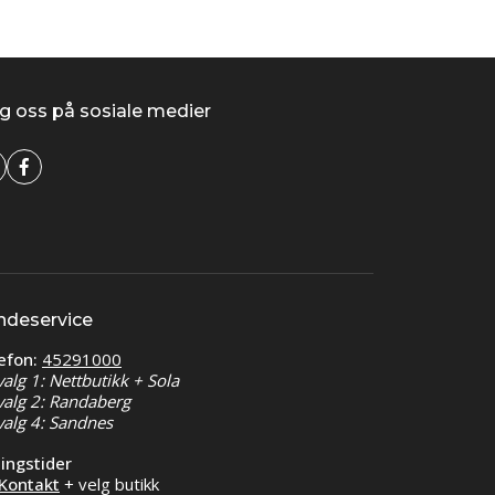
g oss på sosiale medier
ndeservice
efon:
45291000
valg 1: Nettbutikk + Sola
valg 2: Randaberg
valg 4: Sandnes
ingstider
Kontakt
+ velg butikk