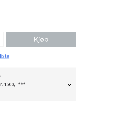
Kjøp
liste
,-
kr. 1500,- ***