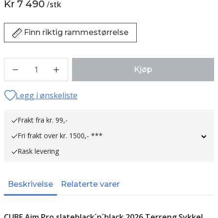
Kr 7 490
/
stk
Finn riktig rammestørrelse
1
Kjøp
Legg i ønskeliste
Frakt fra kr. 99,-
Fri frakt over kr. 1500,- ***
Rask levering
Beskrivelse
Relaterte varer
CUBE Aim Pro slateblack´n´black 2026 Terreng Sykkel