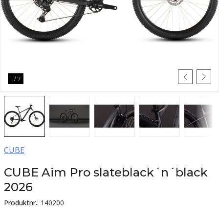
1
/
7
CUBE
CUBE Aim Pro slateblack´n´black
2026
Produktnr.:
140200