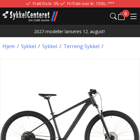
Frakt fra kr. 99,-
Fri frakt over kr. 1500,- ***
0
2027-modeller lanseres 12. august!
Hjem
/
Sykkel
/
Sykkel
/
Terreng Sykkel
/