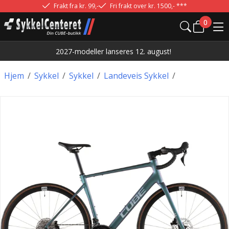
Frakt fra kr. 99,-
Fri frakt over kr. 1500,- ***
0
2027-modeller lanseres 12. august!
Hjem
/
Sykkel
/
Sykkel
/
Landeveis Sykkel
/