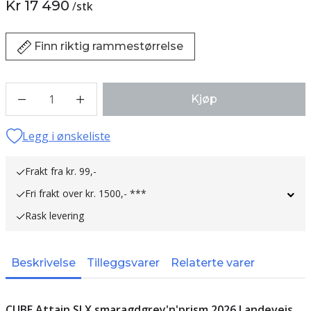
Kr 17 490
/
stk
Finn riktig rammestørrelse
1
Kjøp
Legg i ønskeliste
Frakt fra kr. 99,-
Fri frakt over kr. 1500,- ***
Rask levering
Beskrivelse
Tilleggsvarer
Relaterte varer
CUBE Attain SLX smaragdgrey'n'prism 2026 Landeveis