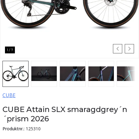
1
/
7
CUBE
CUBE Attain SLX smaragdgrey´n
´prism 2026
Produktnr.:
125310