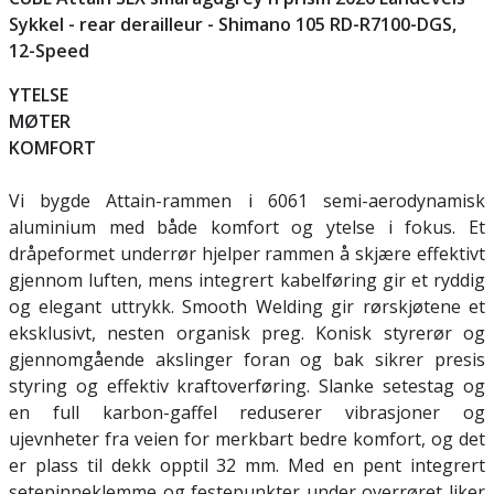
Sykkel -
rear derailleur - Shimano 105 RD-R7100-DGS,
12-Speed
YTELSE
MØTER
KOMFORT
Vi bygde Attain-rammen i 6061 semi-aerodynamisk
aluminium med både komfort og ytelse i fokus. Et
dråpeformet underrør hjelper rammen å skjære effektivt
gjennom luften, mens integrert kabelføring gir et ryddig
og elegant uttrykk. Smooth Welding gir rørskjøtene et
eksklusivt, nesten organisk preg. Konisk styrerør og
gjennomgående akslinger foran og bak sikrer presis
styring og effektiv kraftoverføring. Slanke setestag og
en full karbon-gaffel reduserer vibrasjoner og
ujevnheter fra veien for merkbart bedre komfort, og det
er plass til dekk opptil 32 mm. Med en pent integrert
setepinneklemme og festepunkter under overrøret liker