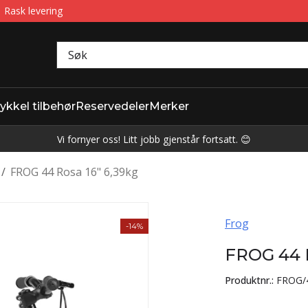
Rask levering
ykkel tilbehør
Reservedeler
Merker
Vi fornyer oss! Litt jobb gjenstår fortsatt. 😊
/
FROG 44 Rosa 16" 6,39kg
Frog
-14%
FROG 44 R
Produktnr.:
FROG/