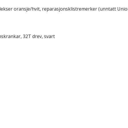
flekser oransje/hvit, reparasjonsklistremerker (unntatt Union
skrankar, 32T drev, svart