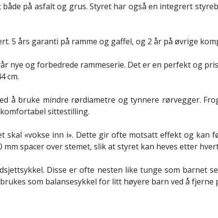
både på asfalt og grus. Styret har også en integrert styreb
ert. 5 års garanti på ramme og gaffel, og 2 år på øvrige ko
vår nye og forbedrede rammeserie. Det er en perfekt og pris
4 cm.
d å bruke mindre rørdiametre og tynnere rørvegger. Frog 4
mfortabel sittestilling.
t skal «vokse inn i». Dette gir ofte motsatt effekt og kan f
mm spacer over stemet, slik at styret kan heves etter hver
dsjettsykkel. Disse er ofte nesten like tunge som barnet se
så brukes som balansesykkel for litt høyere barn ved å fjerne