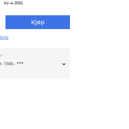
Kr 4 995
Kjøp
liste
,-
kr. 1500,- ***