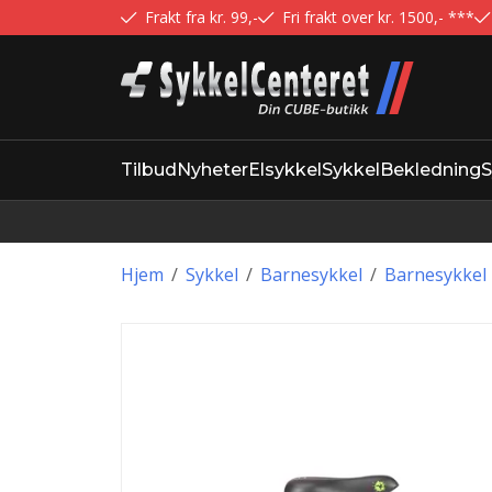
Frakt fra kr. 99,-
Fri frakt over kr. 1500,- ***
Tilbud
Nyheter
Elsykkel
Sykkel
Bekledning
S
Hjem
/
Sykkel
/
Barnesykkel
/
Barnesykkel