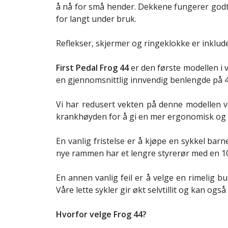
å nå for små hender. Dekkene fungerer godt 
for langt under bruk.
Reflekser, skjermer og ringeklokke er inklud
First Pedal Frog 44
er den første modellen i 
en gjennomsnittlig innvendig benlengde på 4
Vi har redusert vekten på denne modellen ve
krankhøyden for å gi en mer ergonomisk og ko
En vanlig fristelse er å kjøpe en sykkel barne
nye rammen har et lengre styrerør med en 10 
En annen vanlig feil er å velge en rimelig bu
Våre lette sykler gir økt selvtillit og kan og
Hvorfor velge Frog 44?