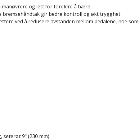
å manøvrere og lett for foreldre å bære
ge bremsehåndtak gir bedre kontroll og økt trygghet
lettere ved å redusere avstanden mellom pedalene, noe som 
t
 seterør 9" (230 mm)