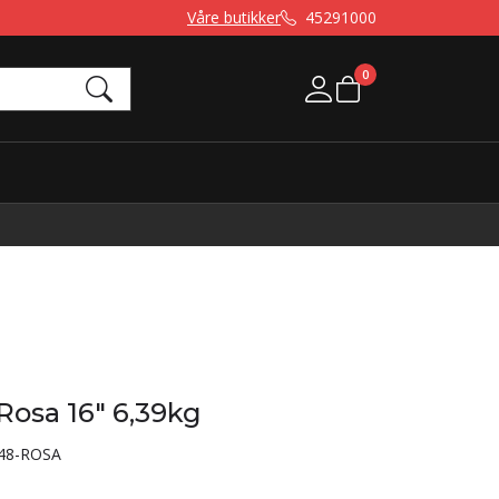
Våre butikker
45291000
0
Mine sider
osa 16" 6,39kg
48-ROSA