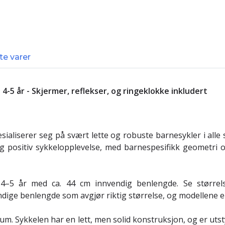
te varer
4-5 år - Skjermer, reflekser, og ringeklokke inkludert
!
sialiserer seg på svært lette og robuste barnesykler i alle
 og positiv sykkelopplevelse, med barnespesifikk geometri
4–5 år med ca. 44 cm innvendig benlengde. Se størrels
ndige benlengde som avgjør riktig størrelse, og modellene er
nium. Sykkelen har en lett, men solid konstruksjon, og er u