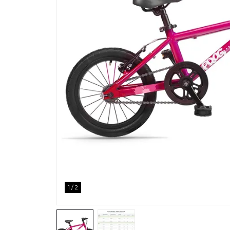
1
/
2