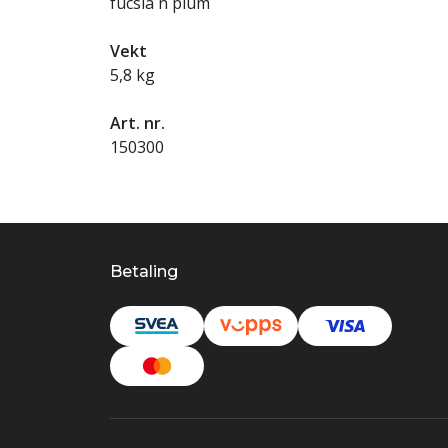
fucsia´n´plum
Vekt
5,8 kg
Art. nr.
150300
Betaling