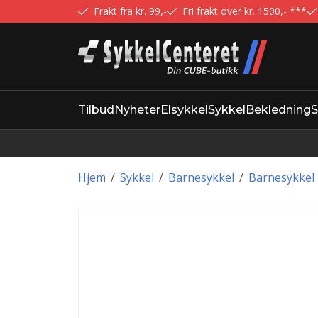
Frakt fra kr. 99,-
Fri frakt over kr. 1500,- ***
Tilbud
Nyheter
Elsykkel
Sykkel
Bekledning
S
Hjem
/
Sykkel
/
Barnesykkel
/
Barnesykkel