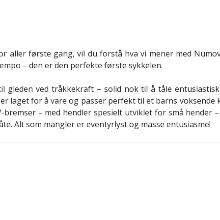
or aller første gang, vil du forstå hva vi mener med Numo
t tempo – den er den perfekte første sykkelen.
 gleden ved tråkkekraft – solid nok til å tåle entusiastisk 
laget for å vare og passer perfekt til et barns voksende k
-bremser – med hendler spesielt utviklet for små hender – g
måte. Alt som mangler er eventyrlyst og masse entusiasme!