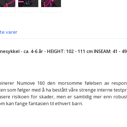
te varer
esykkel - ca. 4-6 år - HEIGHT: 102 - 111 cm INSEAM: 41 - 4
inerer Numove 160 den morsomme følelsen av responsi
eten som følger med å ha bestått våre strenge interne tes
ere risikoen for skader, men er samtidig mer enn robust n
m kan fange fantasien til ethvert barn.