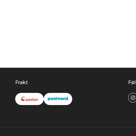
Frakt
Føl