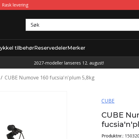
Rask levering
ykkel tilbehør
Reservedeler
Merker
2027-modeller lanseres 12. august!
/
CUBE Numove 160 fucsia'n'plum 5,8kg
CUBE
CUBE Nu
fucsia'n'
Produktnr.:
15032