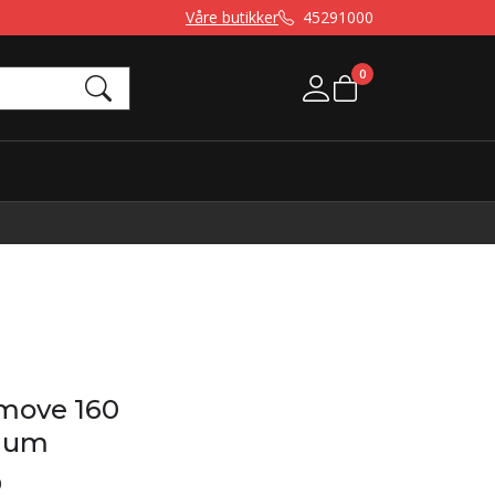
Våre butikker
45291000
0
Mine sider
move 160
plum
0