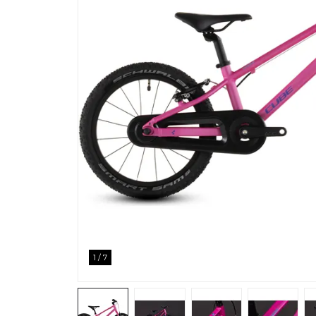
1
/
7