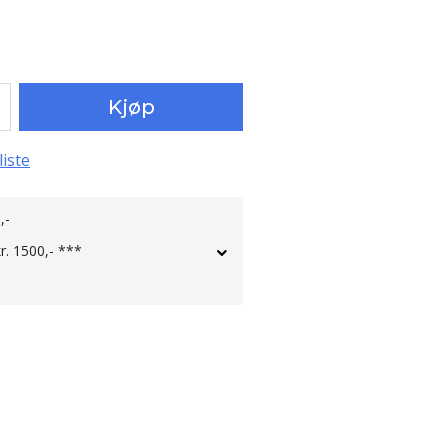
Kjøp
liste
,-
kr. 1500,- ***